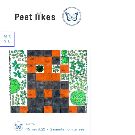
ME
NU
Petra
15 mei 2022
2 minuten om te lezen