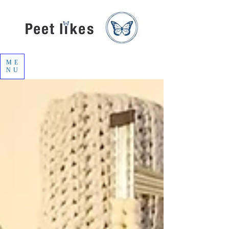
ME
NU