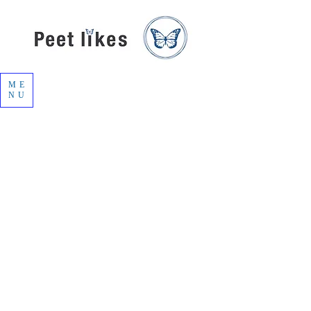
ME
NU