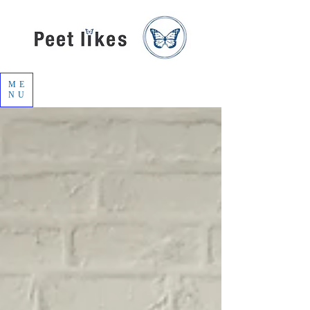
ME
NU