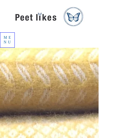
ME
NU