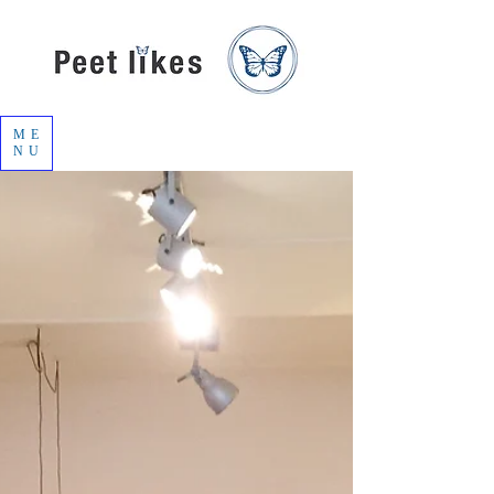
ME
NU