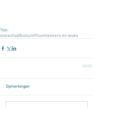
Tags:
store
shop
Bussum
Pluum
lekkers en leuks
Opmerkingen
Plaats een opmerking...