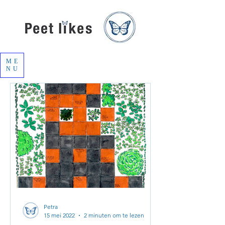
ME
NU
Petra
15 mei 2022
2 minuten om te lezen