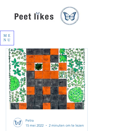
ME
NU
Petra
15 mei 2022
2 minuten om te lezen