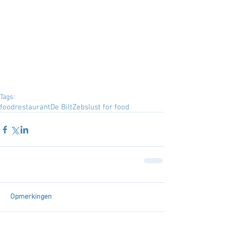
Tags:
food
restaurant
De Bilt
Zebs
lust for food
Opmerkingen