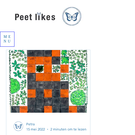
ME
NU
Petra
15 mei 2022
2 minuten om te lezen