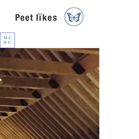
ME
NU